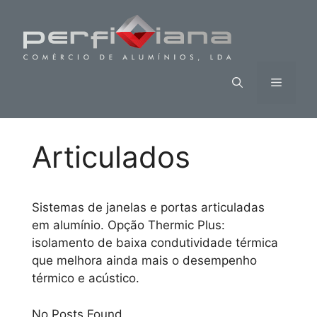
Saltar
para
o
conteúdo
Menu
Articulados
Sistemas de janelas e portas articuladas
em alumínio. Opção Thermic Plus:
isolamento de baixa condutividade térmica
que melhora ainda mais o desempenho
térmico e acústico.
No Posts Found