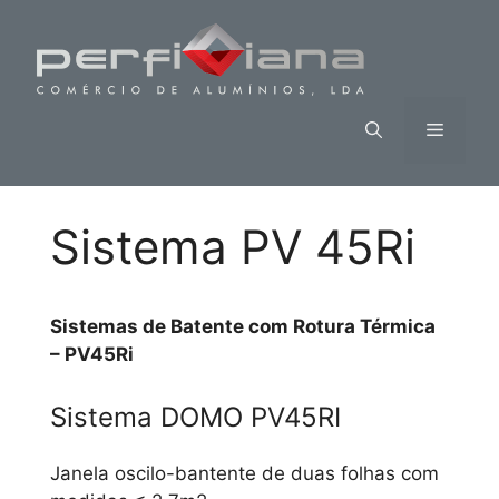
Saltar
para
o
conteúdo
Menu
Sistema PV 45Ri
Sistemas de Batente com Rotura Térmica
– PV45Ri
Sistema DOMO PV45RI
Janela oscilo-bantente de duas folhas com